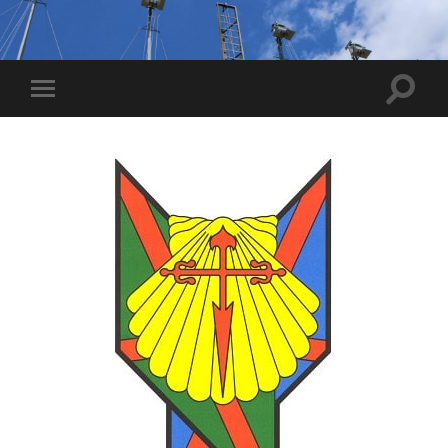
Toggle
Toggle
zoekve
mobiel
menu