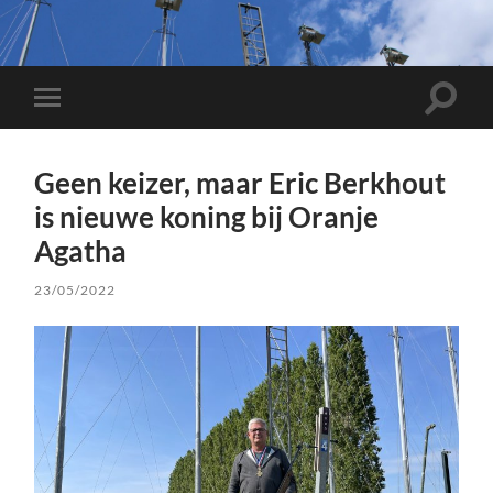
Toggle
Toggle
zoekve
mobiel
menu
Geen keizer, maar Eric Berkhout
is nieuwe koning bij Oranje
Agatha
23/05/2022