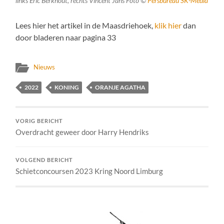
links Eric Berkhout, rechts Vincent Jans Foto ©
Persbureau SK-Media
Lees hier het artikel in de Maasdriehoek,
klik hier
dan
door bladeren naar pagina 33
Nieuws
2022
KONING
ORANJE AGATHA
VORIG BERICHT
Overdracht geweer door Harry Hendriks
VOLGEND BERICHT
Schietconcoursen 2023 Kring Noord Limburg