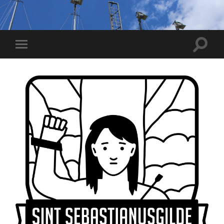
Toggle
Toggle
zoekve
mobiel
menu