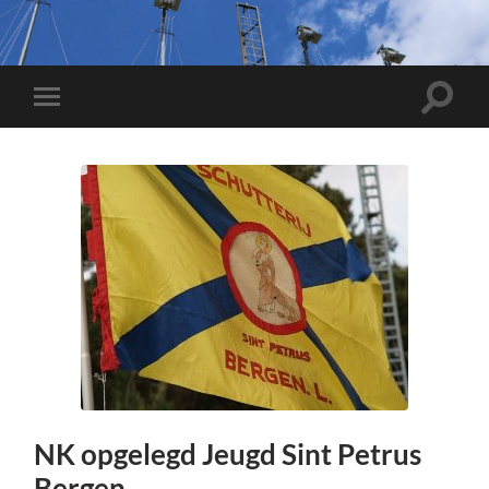
Toggle
Toggle
zoekve
mobiel
menu
NK opgelegd Jeugd Sint Petrus
Bergen