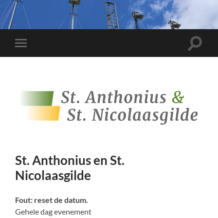
Toggle
Toggle
zoekve
mobiel
menu
St. Anthonius en St.
Nicolaasgilde
Fout: reset de datum.
Gehele dag evenement